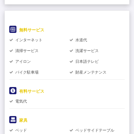
無料サービス
インターネット
水道代
清掃サービス
洗濯サービス
アイロン
日本語テレビ
バイク駐車場
財産メンテナンス
6
有料サービス
ム
電気代
家具
ベッド
ベッドサイドテーブル