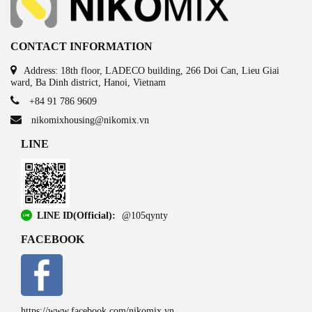
CONTACT INFORMATION
Address: 18th floor, LADECO building, 266 Doi Can, Lieu Giai
ward, Ba Dinh district, Hanoi, Vietnam
+84 91 786 9609
nikomixhousing@nikomix.vn
LINE
LINE ID(Official):
@105qynty
FACEBOOK
https://www.facebook.com/nikomix.vn