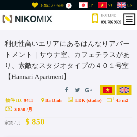
JP
VI
EN
0
お気に入り物件
HOTLINE
091 786 9609
利便性高いエリアにあるはんなりアパー
トメント｜サウナ室、カフェテラスがあ
り、素敵なスタジオタイプの４０１号室
【Hannari Apartment】
物件 ID:
9411
Ba Dinh
LDK (studio)
45 m2
$ 850 /月
$ 850
家賃 / 月