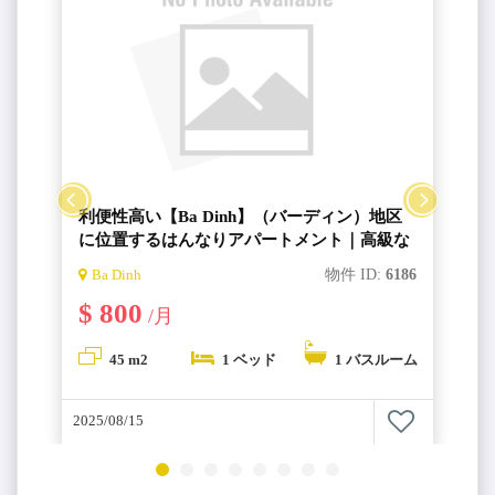
利便性高い【Ba Dinh】（バーディン）地区
に位置するはんなりアパートメント｜高級な
デザイン、サウナ室、カフェテラスがあるス
4
Ba Dinh
物件 ID:
6186
タジオタイプの７０２号室【Hannari
$ 800
Apartment】
/月
ム
45 m2
1 ベッド
1 バスルーム
2025/08/15