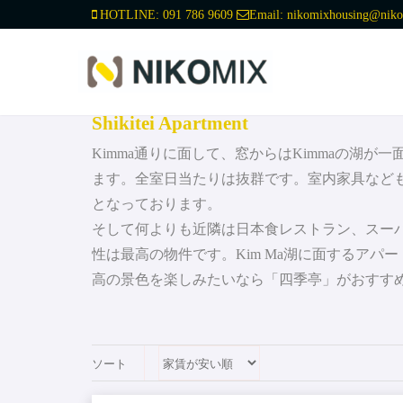
HOTLINE:
091 786 9609
Email:
nikomixhousing@niko
Shikitei Apartment
Kimma通りに面して、窓からはKimmaの湖が
ます。全室日当たりは抜群です。室内家具など
となっております。
そして何よりも近隣は日本食レストラン、スー
性は最高の物件です。Kim Ma湖に面するアパ
高の景色を楽しみたいなら「四季亭」がおすす
ソート