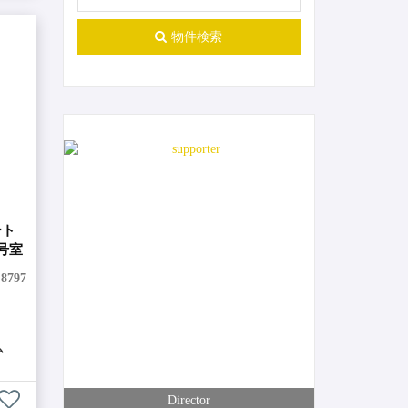
物件検索
0-31-ja
ート
号室
:
8797
ム
Director