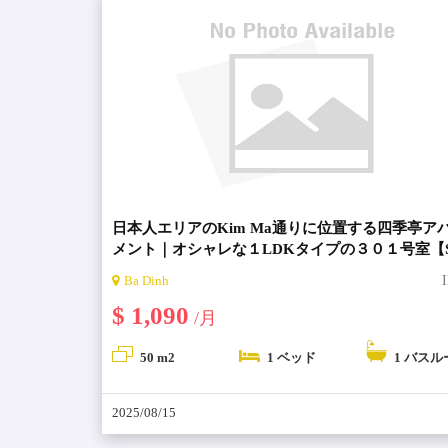
日本人エリアのKim Ma通りに位置する四季亭ア
メント｜オシャレな１LDKタイプの３０１号室【Shik
Apartment・シキテイアパート】
Ba Dinh
$ 1,090
/月
50 m2
1 ベッド
1 バスル
2025/08/15