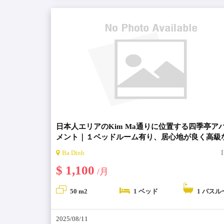
日本人エリアのKim Ma通りに位置する四季亭ア
メント｜１ベッドルーム有り、居心地が良く高級
１号室【Shikitei Apartment・シキテイアパート】
Ba Dinh
$ 1,100
/月
50 m2
1 ベッド
1 バスル
2025/08/11