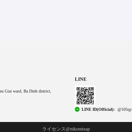
LINE
u Giai ward, Ba Dinh district,
LINE ID(Official):
@105qy
ライセンス@nikomixap