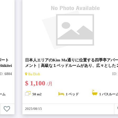
パート
日本人エリアのKim Ma通りに位置する四季亭アパ
itei
メント｜高級な１ベッドルームがあり、広々とした
１号室【Shikitei Apartment・シキテイアパート】
ID:
6804
Ba Dinh
ID
$ 1,100
/月
ーム
50 m2
1 ベッド
1 バスルー
2025/08/15