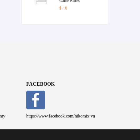
Game Rules
$
/ 月
FACEBOOK
nty
https://www.facebook.com/nikomix.vn