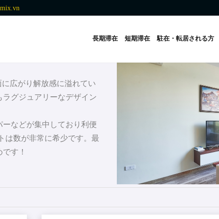
mix.vn
長期滞在
短期滞在
駐在・転居される方
一面に広がり解放感に溢れてい
もラグジュアリーなデザイン
パーなどが集中しており利便
ートは数が非常に希少です。最
めです！