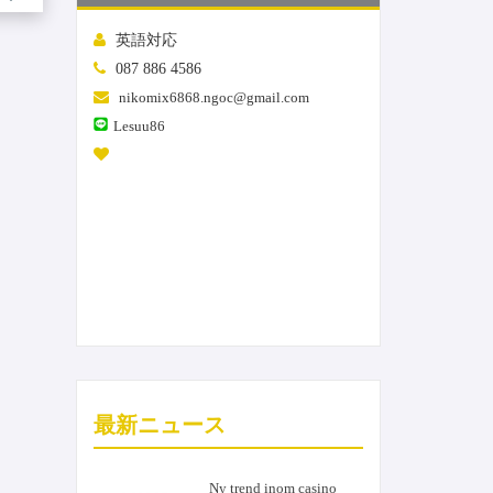
英語対応
087 886 4586
nikomix6868.ngoc@gmail.com
Lesuu86
最新ニュース
Ny trend inom casino