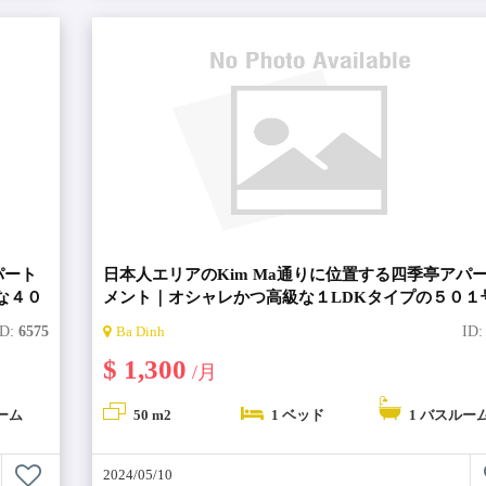
パート
日本人エリアのKim Ma通りに位置する四季亭アパ
な４０
メント｜オシャレかつ高級な１LDKタイプの５０１
【Shikitei Apartment・シキテイアパート】
ID:
6575
Ba Dinh
ID
$ 1,300
/月
ーム
50 m2
1 ベッド
1 バスルー
2024/05/10