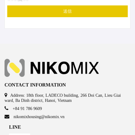
送信
CONTACT INFORMATION
Address: 18th floor, LADECO building, 266 Doi Can, Lieu Giai
ward, Ba Dinh district, Hanoi, Vietnam
+84 91 786 9609
nikomixhousing@nikomix.vn
LINE