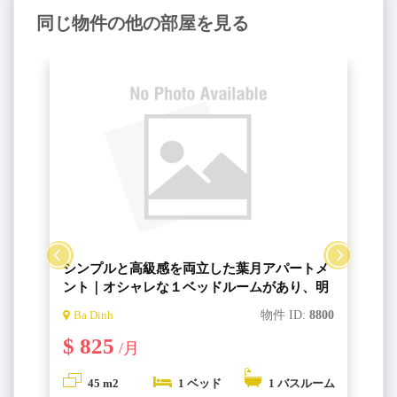
同じ物件の他の部屋を見る
シンプルと高級感を両立した葉月アパートメ
ント｜オシャレな１ベッドルームがあり、明
るい４０４号室【Hazuki Apartment・ハヅキ
8
Ba Dinh
物件 ID:
8800
アパート】
$ 825
/月
ム
45 m2
1 ベッド
1 バスルーム