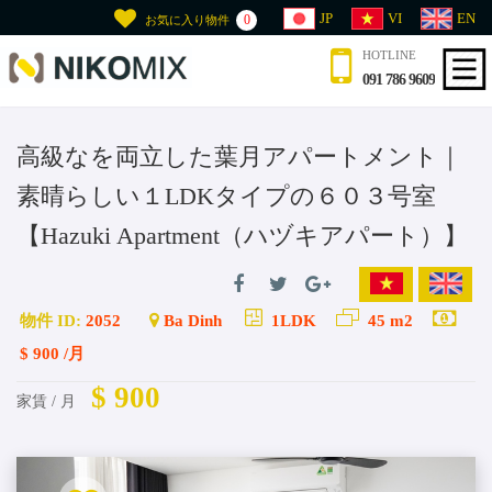
JP
VI
EN
0
お気に入り物件
HOTLINE
091 786 9609
高級なを両立した葉月アパートメント｜
素晴らしい１LDKタイプの６０３号室
【Hazuki Apartment（ハヅキアパート）】
物件 ID:
2052
Ba Dinh
1LDK
45 m2
$ 900 /月
$ 900
家賃 / 月