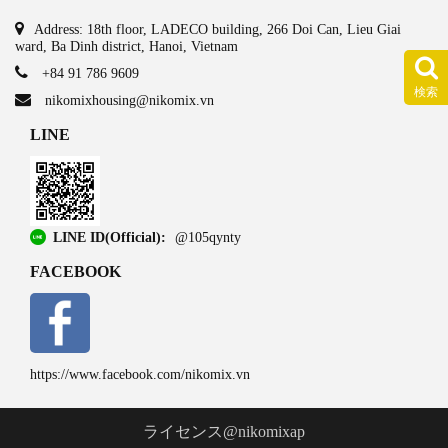
Address: 18th floor, LADECO building, 266 Doi Can, Lieu Giai
ward, Ba Dinh district, Hanoi, Vietnam
+84 91 786 9609
検索
nikomixhousing@nikomix.vn
LINE
LINE ID(Official):
@105qynty
FACEBOOK
https://www.facebook.com/nikomix.vn
ライセンス@nikomixap