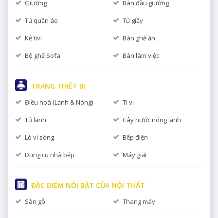
Giường
Bàn đầu giường
Tủ quần áo
Tủ giầy
Kệ tivi
Bàn ghế ăn
Bộ ghế Sofa
Bàn làm việc
TRANG THIẾT BỊ
Điều hoà (Lạnh & Nóng)
Ti vi
Tủ lạnh
Cây nước nóng lạnh
Lò vi sóng
Bếp điện
Dụng cụ nhà bếp
Máy giặt
ĐẶC ĐIỂM NỔI BẬT CỦA NỘI THẤT
Sàn gỗ
Thang máy