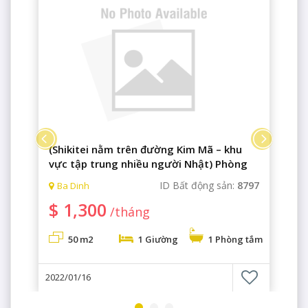
(Shikitei nằm trên đường Kim Mã – khu
vực tập trung nhiều người Nhật) Phòng
501: có một phòng ngủ cao cấp, không
4
ID Bất động sản:
8797
Ba Dinh
gian sang trọng
$ 1,300
/tháng
m
50 m2
1 Giường
1 Phòng tắm
2022/01/16