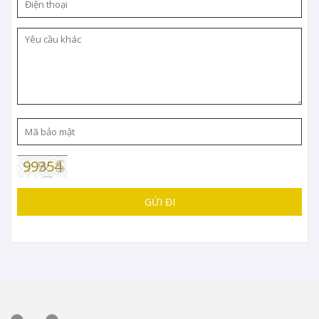
99354
GỬI ĐI