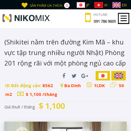
JP
VI
EN
0
SẢN PHẨM ƯA THÍCH
HOTLINE
091 786 9609
(Shikitei nằm trên đường Kim Mã – khu
vực tập trung nhiều người Nhật) Phòng
201 rộng rãi với một phòng ngủ cao cấp
ID Bất động sản:
8562
Ba Dinh
1LDK
50
m2
$ 1,100 /tháng
$ 1,100
Giá thuê / tháng