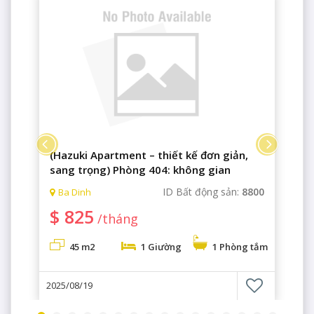
(Hazuki Apartment – thiết kế đơn giản,
sang trọng) Phòng 404: không gian
thoáng đãng, với một phòng ngủ sang
1
ID Bất động sản:
8800
Ba Dinh
trọng.
$ 825
/tháng
m
45 m2
1 Giường
1 Phòng tắm
2025/08/19