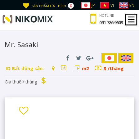
JP
VI
EN
0
SẢN PHẨM ƯA THÍCH
HOTLINE
091 786 9609
Mr. Sasaki
ID Bất động sản:
m2
$ /tháng
$
Giá thuê / tháng