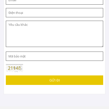
21141
GỬI ĐI