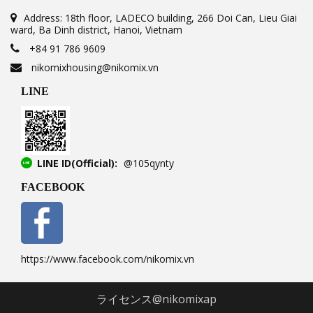
Address: 18th floor, LADECO building, 266 Doi Can, Lieu Giai
ward, Ba Dinh district, Hanoi, Vietnam
+84 91 786 9609
nikomixhousing@nikomix.vn
LINE
LINE ID(Official):
@105qynty
FACEBOOK
https://www.facebook.com/nikomix.vn
ライセンス@nikomixap