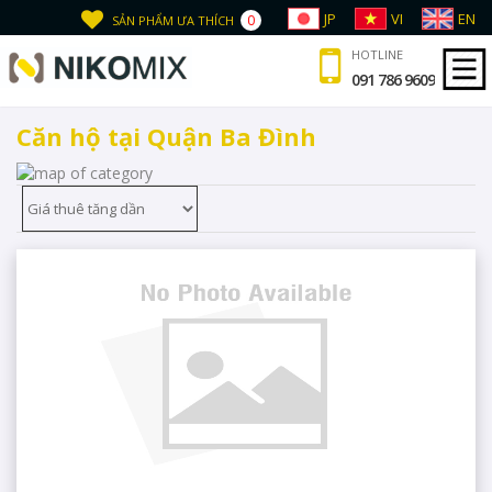
JP
VI
EN
0
SẢN PHẨM ƯA THÍCH
HOTLINE
091 786 9609
Căn hộ tại Quận Ba Đình