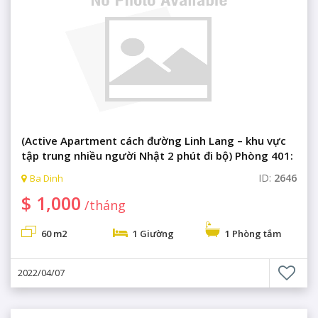
(Active Apartment cách đường Linh Lang – khu vực
tập trung nhiều người Nhật 2 phút đi bộ) Phòng 401:
1 phòng ngủ sang trọng + 1 phòng khách & bếp với
ID:
2646
Ba Dinh
đầy đủ tiện nghi, phòng gym, phòng xông hơi, sân
$ 1,000
tập golf.
/tháng
60 m2
1 Giường
1 Phòng tắm
2022/04/07