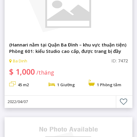
(Hannari nằm tại Quận Ba Đình – khu vực thuận tiện)
Phòng 601: kiểu Studio cao cấp, được trang bị đầy
đủ đồ nội thất, đồ điện gia dụng, phòng xông hơi,
ID:
7472
Ba Dinh
khu cafe.
$ 1,000
/tháng
45 m2
1 Giường
1 Phòng tắm
2022/04/07