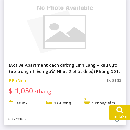
(Active Apartment cách đường Linh Lang – khu vực
tập trung nhiều người Nhật 2 phút đi bộ) Phòng 501:
1 phòng ngủ sang trọng + 1 phòng khách & bếp với
ID:
8133
Ba Dinh
đầy đủ tiện nghi, phòng gym, phòng xông hơi, sân
$ 1,050
tập golf.
/tháng
60 m2
1 Giường
1 Phòng tắm
Tìm kiếm
2022/04/07