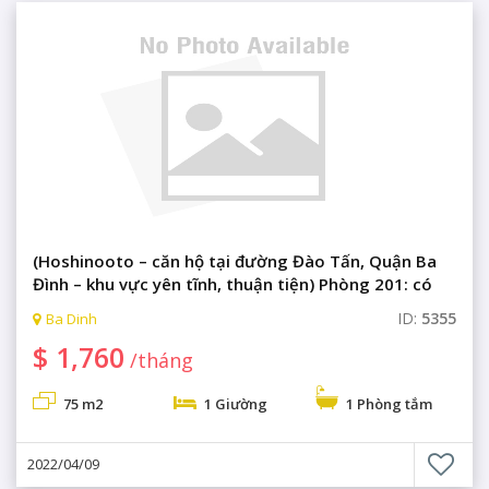
(Hoshinooto – căn hộ tại đường Đào Tấn, Quận Ba
Đình – khu vực yên tĩnh, thuận tiện) Phòng 201: có
một phòng ngủ, sạch sẽ, thoáng mát, phòng gym.
ID:
5355
Ba Dinh
$ 1,760
/tháng
75 m2
1 Giường
1 Phòng tắm
2022/04/09