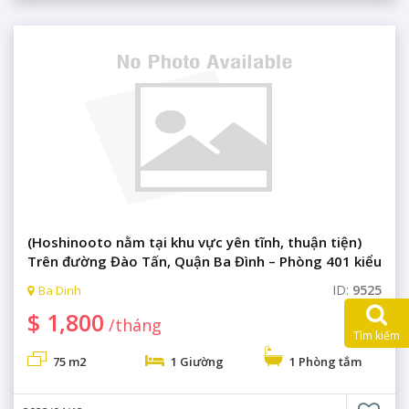
(Hoshinooto nằm tại khu vực yên tĩnh, thuận tiện)
Trên đường Đào Tấn, Quận Ba Đình – Phòng 401 kiểu
1LDK đẹp, sạch sẽ, giá rẻ, có phòng gym
ID:
9525
Ba Dinh
$ 1,800
/tháng
Tìm kiếm
75 m2
1 Giường
1 Phòng tắm