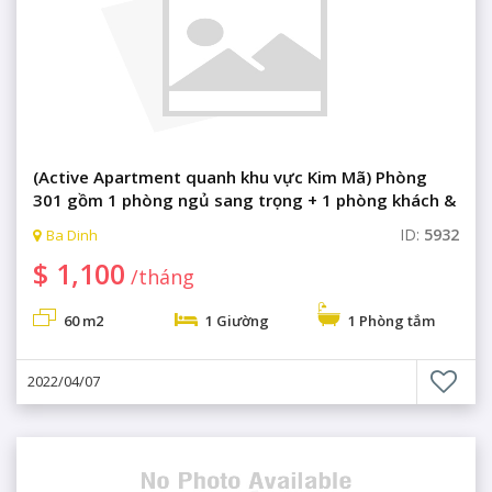
(Active Apartment quanh khu vực Kim Mã) Phòng
301 gồm 1 phòng ngủ sang trọng + 1 phòng khách &
bếp với đầy đủ tiện nghi, phòng gym, phòng xông
ID:
5932
Ba Dinh
hơi, sân tập golf.
$ 1,100
/tháng
60 m2
1 Giường
1 Phòng tắm
2022/04/07