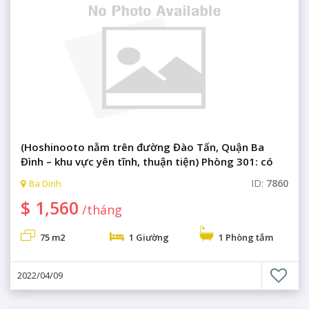
(Hoshinooto nằm trên đường Đào Tấn, Quận Ba
Đình – khu vực yên tĩnh, thuận tiện) Phòng 301: có
một phòng ngủ sang trọng, sạch sẽ, thoáng mát,
ID:
7860
Ba Dinh
phòng gym.
$ 1,560
/tháng
75 m2
1 Giường
1 Phòng tắm
2022/04/09