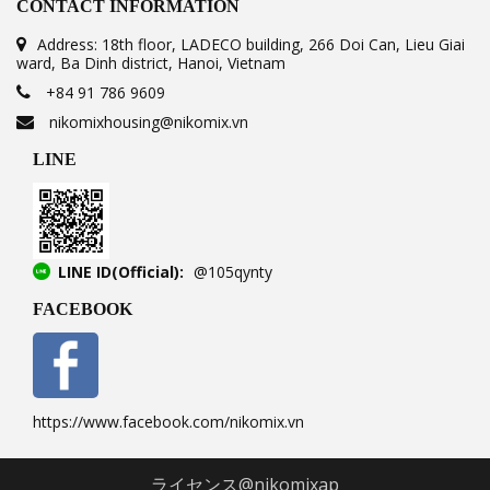
CONTACT INFORMATION
Address: 18th floor, LADECO building, 266 Doi Can, Lieu Giai
ward, Ba Dinh district, Hanoi, Vietnam
+84 91 786 9609
nikomixhousing@nikomix.vn
LINE
LINE ID(Official):
@105qynty
FACEBOOK
https://www.facebook.com/nikomix.vn
ライセンス@nikomixap