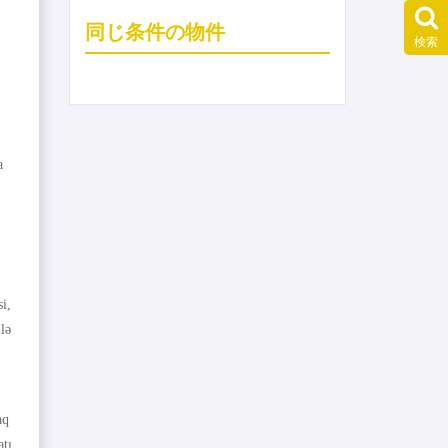
同じ条件の物件
検索
a
i,
lə
aq
atı