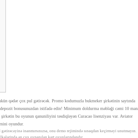
ı
mkün qədər çox pul gətirəcək. Promo kodumuzla bukmeker şirkətinin saytında
k depozit bonusunuzdan istifadə edin! Minimum doldurma məbləği cəmi 10 man
 şirkətin bu oyunun qanuniliyini təsdiqləyən Curacao lisenziyası var. Aviator
 mini oyundur.
l gətirəcəyinə inanmırsınızsa, onu demo rejimində sınaqdan keçirməyi unutmayın.
lkələrində ən çox oynanılan kart oyunlarındandır.