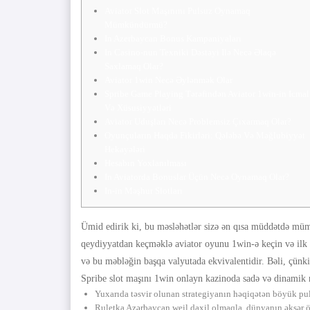
Aviator Slot Maşınını Pulsuz Oynamaq
Mümkündürmü?
In Azerbaycan Bonus Kampaniyaları
In Casino-nun Texniki Dəstəyi Ilə Necə Əlaqə
Saxlamaq Olar?
Aviator 1win Necə Əylənmək Olar
Spribe Game Playing Tərəfindən Aviator 1win-in Icmal
Və Xüsusiyyətləri
Aviator Uduşları Necə Problemsiz Çıxarmaq Olar?
Oyunçuların Haqda Fikirləri: Qələbə Və Məğlubiyyət
Hekayələri
Hesabın Yoxlanılması
In Aviatorda Bonuslar Üçün Necə Oynamaq Olar?
In-in Məşhur Slotları
Ümid edirik ki, bu məsləhətlər sizə ən qısa müddətdə mü
qeydiyyatdan keçməklə aviator oyunu 1win-ə keçin və il
və bu məbləğin başqa valyutada ekvivalentidir. Bəli, çünki
Spribe slot maşını 1win onlayn kazinoda sadə və dinamik
Yuxarıda təsvir olunan strategiyanın həqiqətən böyük pu
Ruletka Azərbaycan weil daxil olmaqla, dünyanın əksər ö