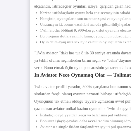
əlçatandır, istifadəçilər oyunları izləyə, qarşıdan gələn had
Kazino istifadəçilərin oyunu belə çox sevməyinin səbəbi 
Həmçinin, oyunçuların son mərc tarixçəsi və oyunçuların 
Unutmayın ki, bonus vəsaitləri mərcdə göstərildiyi qədər 
1Win Slotlar bölümü 9, 900-dən çox slot oyununa electron
Bu proqram slotlara şamil olunur, oyunçunun uduzduğu pu
Oyun daim ayaq üstə saxlayır və bütün oyunçuların axtard
“1Win Aviator “dakı hər tur 8 ilə 30 saniyə arasında dava
ya təklif olunan seçimlərdən birini seçin və “bahis”düym
verir. Bunu etmək üçün oyun pəncərəsinin yuxarısında bax
In Aviator Necə Oynamaq Olar — Təlimat
1win aviator profili yaradın, 500% qarşılama bonusunun sa
slotlardan fərqli olaraq oyunun nəzarəti birbaşa istifadəçid
Oyunçunun tək etməli olduğu təyyarə uçmazdan əvvəl pulu 
qazandıran aviator unikal kazino oyunudur. 1win-də qeydi
İstifadəçi qeydiyyatdan keçir və balansına pul yükləyir.
Bonusun işləyiş qaydası daha əvvəl təqdim olunmuş idma
Aviator-u a single ikidən fərqləndirən şey iti pul qazanma