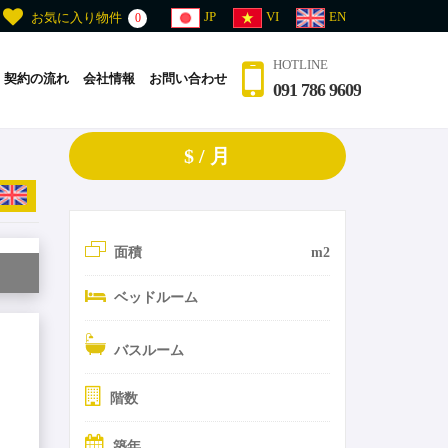
JP
VI
EN
お気に入り物件
0
HOTLINE
契約の流れ
会社情報
お問い合わせ
091 786 9609
$ / 月
面積
m2
ベッドルーム
バスルーム
階数
築年