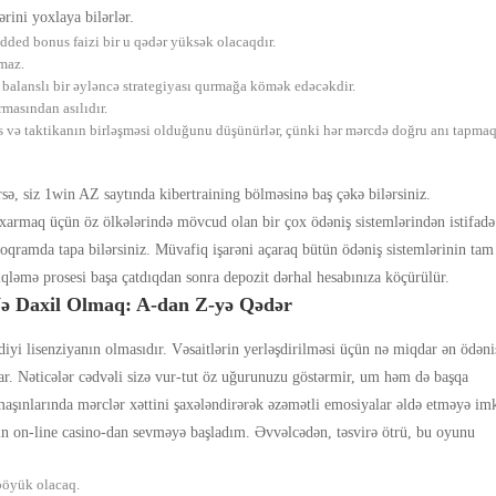
ərini yoxlaya bilərlər.
dded bonus faizi bir u qədər yüksək olacaqdır.
maz.
balanslı bir əyləncə strategiyası qurmağa kömək edəcəkdir.
masından asılıdır.
s və taktikanın birləşməsi olduğunu düşünürlər, çünki hər mərcdə doğru anı tapma
ə, siz 1win AZ saytında kibertraining bölməsinə baş çəkə bilərsiniz.
xarmaq üçün öz ölkələrində mövcud olan bir çox ödəniş sistemlərindən istifadə
roqramda tapa bilərsiniz. Müvafiq işarəni açaraq bütün ödəniş sistemlərinin tam
ləmə prosesi başa çatdıqdan sonra depozit dərhal hesabınıza köçürülür.
ə Daxil Olmaq: A-dan Z-yə Qədər
yi lisenziyanın olmasıdır. Vəsaitlərin yerləşdirilməsi üçün nə miqdar ən ödəni
lar. Nəticələr cədvəli sizə vur-tut öz uğurunuzu göstərmir, um həm də başqa
 maşınlarında mərclər xəttini şaxələndirərək əzəmətli emosiyalar əldə etməyə im
n on-line casino-dan sevməyə başladım. Əvvəlcədən, təsvirə ötrü, bu oyunu
böyük olacaq.