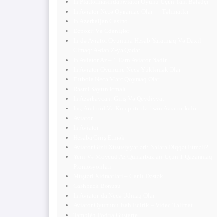
In Platformasında Aviator Oyunu Üçün Tam Bələdçi
In Aviator Necə Oynamaq Olar — Təlimatlar
In Azerbaijan Casino
Depozit Və Ödənişlər
In-də Aviator Oyununa Hesab Yaratmaq Və Daxil
Olmaq: A-dan Z-yə Qədər
In Aviator Az – 1 Earn Aviator Nadir
In Aviator Oyununu Necə Yükləmək Olar
Futbola Necə Mərc Qoymaq Olar
Rəsmi Saytın Icmalı
In Azərbaycan: Giriş Və Qeydiyyat
Ios, Android Və Kompüterdə 1win Aviator Indir
Aviator
In Aviator
Hesaba Giriş Etmək
Aviator Gizli Xüsusiyyətləri: Nələrə Diqqət Etməli?
Yeni Və Mövcud Az Qumarbazları Üçün 1 Qazanmaq
Promosyonları
Müştəri Xidmətləri – Canlı Dəstək
Cashback Bonusu
In Aviator-da Necə Udmaq Olar
Aviator Oyununu İzah Edirik – Video Təlimat
También Podría Gustarte