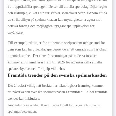
Tillsynsmyndigheter som Spelinspektionen spelar en avgörande roll
i att upprätthålla spellagen. De ser till att alla spelbolag följer regler
och riktlinjer, vilket i sin tur stärker spelarsäkerheten. Genom att ha
en strikt tillsyn på spelmarknaden kan myndigheterna agera mot
oetiska företag och möjliggöra tryggare spelupplevelser för
användare.
se detaljer
Till exempel, riktlinjer för att bemöta spelproblem och ge stöd för
dem som kan ha utvecklat spelberoende är ett område som får ökad
uppmärksamhet. Det finns förväntningar på att dessa insatser
kommer att intensifieras fram till 2026 för att säkerställa att alla
spelare skyddas och får hjälp vid behov.
Framtida trender på den svenska spelmarknaden
Det är också viktigt att beakta hur teknologiska framsteg kommer
att påverka den svenska spelmarknaden i framtiden. En del framtida
trender kan inkludera:
Användning av artificiell intelligens för att förutsäga och förbättra
spelarnas beteenden.