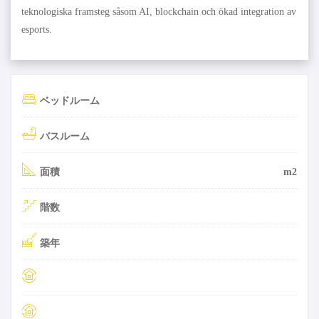
teknologiska framsteg såsom AI, blockchain och ökad integration av
esports.
ベッドルーム
バスルーム
面積
m2
階数
築年