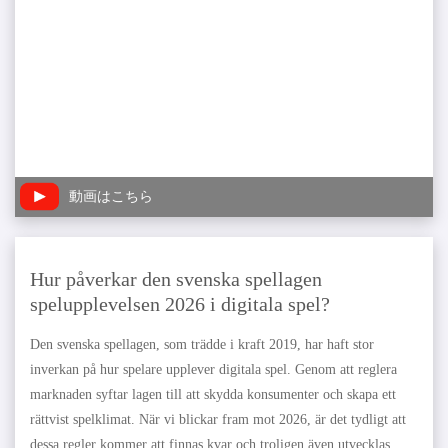
動画はこちら
Hur påverkar den svenska spellagen
spelupplevelsen 2026 i digitala spel?
Den svenska spellagen, som trädde i kraft 2019, har haft stor
inverkan på hur spelare upplever digitala spel. Genom att reglera
marknaden syftar lagen till att skydda konsumenter och skapa ett
rättvist spelklimat. När vi blickar fram mot 2026, är det tydligt att
dessa regler kommer att finnas kvar och troligen även utvecklas.