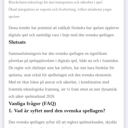
Blockchain-teknologi för mer transparens och säkerhet i spel.
Ökad integration av esports och livebetting, vilket attraherar yngre
spelare.
Dessa trender har potential att radikalt förändra hur spelare upplever
digitala spel och samtidigt vara i linje med den svenska spellagen.
Slutsats
Sammanfattningsvis har den svenska spellagen en signifikant
påverkan på spelupplevelsen i digitala spel, både nu och i framtiden.
De regler och riktlinjer som har införts, har inte bara fördelar för
spelarna, utan också för spelbolagen och den svenska ekonomin.
Med ett ökat fokus på ansvar och säkerhet, i kombination med
framtida teknologiska framsteg, ser vi fram emot en mer dynamisk
och säker spelmarknad 2026.
Vanliga frågor (FAQ)
1. Vad är syftet med den svenska spellagen?
Den svenska spellagen syftar till att reglera spelmarknaden, skydda