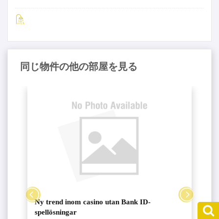
同じ物件の他の部屋を見る
Ny trend inom casino utan Bank ID-
spellösningar