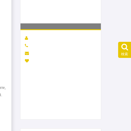
検索
ите,
й.