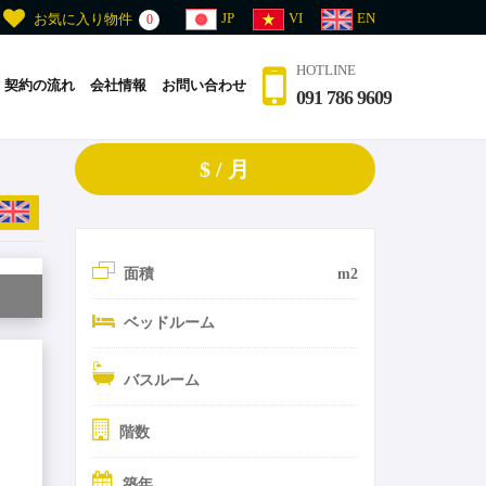
JP
VI
EN
お気に入り物件
0
HOTLINE
契約の流れ
会社情報
お問い合わせ
091 786 9609
$ / 月
面積
m2
ベッドルーム
バスルーム
и
階数
築年