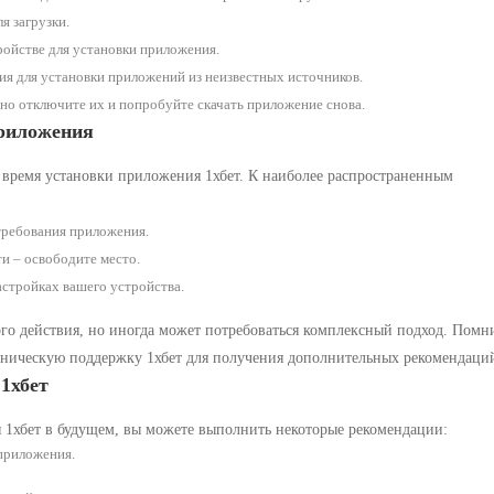
я загрузки.
тройстве для установки приложения.
ия для установки приложений из неизвестных источников.
но отключите их и попробуйте скачать приложение снова.
риложения
 время установки приложения 1хбет. К наиболее распространенным
требования приложения.
ти – освободите место.
астройках вашего устройства.
ого действия, но иногда может потребоваться комплексный подход. Помн
техническую поддержку 1хбет для получения дополнительных рекомендаци
1хбет
 1хбет в будущем, вы можете выполнить некоторые рекомендации:
приложения.