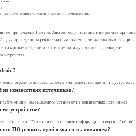
жений.
а.
т для получения актуальных данных и обновлений.
ванием приложения 1хбет на Android могут возникать по разным причина
 Следуя приведенным рекомендациям, вы сможете максимально быстро и
ься азартными играми и беттингом на ходу. Главное – соблюдение
го устройства
вход 1xbet
.
ndroid?
ение, ограничения безопасности или недостаток памяти на устройстве.
й из неизвестных источников?
ивируйте опцию, разрешающую установку из неизвестных источников.
шем устройстве?
О телефоне” или “О планшете” и найдите информацию о версии Android.
сного ПО решить проблемы со скачиванием?