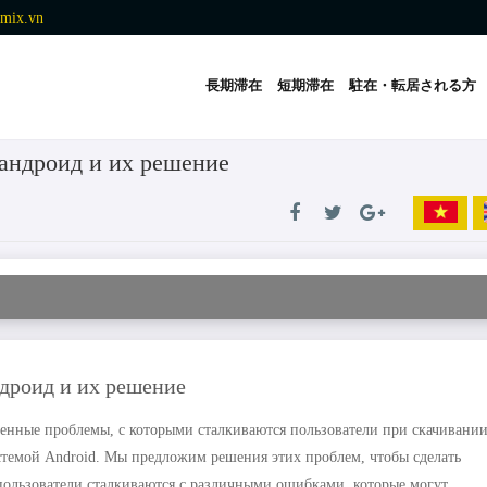
mix.vn
長期滞在
短期滞在
駐在・転居される方
 андроид и их решение
ндроид и их решение
ненные проблемы, с которыми сталкиваются пользователи при скачивани
стемой Android. Мы предложим решения этих проблем, чтобы сделать
пользователи сталкиваются с различными ошибками, которые могут