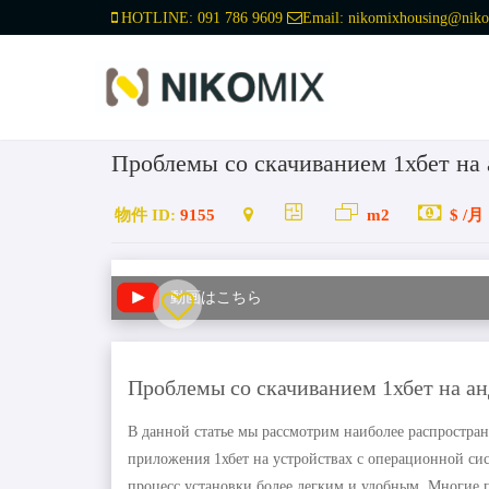
HOTLINE:
091 786 9609
Email:
nikomixhousing@niko
Проблемы со скачиванием 1хбет на
物件 ID:
9155
m2
$ /月
動画はこちら
Проблемы со скачиванием 1хбет на а
В данной статье мы рассмотрим наиболее распростра
приложения 1хбет на устройствах с операционной си
процесс установки более легким и удобным. Многие 